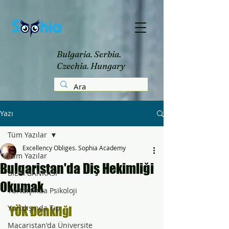
Bulgaria. Serbia.
Czechia. Hungary
Yazı
Tüm Yazılar
Excellency Obliges. Sophia Academy
Tüm Yazılar
Bulgaristan'da Diş Hekimliği
BİLGİ BANKASI
Okumak
Yurtdışında Psikoloji
Yurtdışında Tıp
YÖK Denkliği
Macaristan'da Üniversite