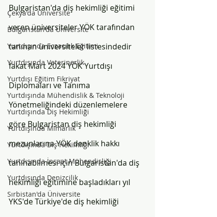
Bulgaristan'da diş hekimliği eğitimi 
Çekya'da Üniversite
veren üniversiteler YÖK tarafından 
Bulgaristan'da Üniversite
Yurtdışında Eczacılık Eğitimi
tanınan üniversiteler listesindedir 
Yurtdışında Veterinerlik
fakat Mart 2024 YÖK Yurtdışı 
Yurtdışı Eğitim Fikriyat
Diplomaları ve Tanıma 
Yurtdışında Mühendislik & Teknoloji
Yönetmeliğindeki düzenlemelere 
Yurtdışında Diş Hekimliği
göre Bulgaristan diş hekimliği 
Yurtdışında Mimarlık
mezunlarına YÖK denklik hakkı 
Yurtdışında Diş Hekimliği
Yurtdışında İnşaat Mühendisliği
tanınabilmesi için Bulgaristan'da diş 
Yurtdışında Denizcilik
hekimliği eğitimine başladıkları yıl 
Sırbistan'da Üniversite
YKS'de Türkiye'de diş hekimliği 