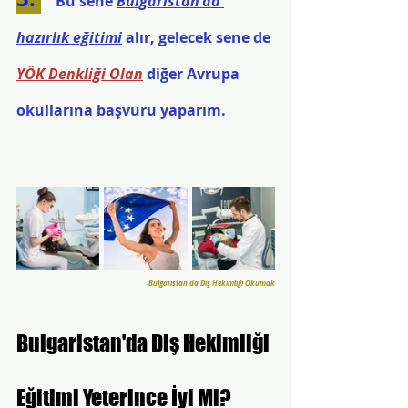
   Bu sene 
Bulgaristan'da 
hazırlık eğitimi
 alır, gelecek sene de 
YÖK Denkliği Olan
 diğer Avrupa 
okullarına başvuru yaparım.
Bulgaristan'da Diş Hekimliği Okumak
Bulgaristan'da Diş Hekimliği 
Eğitimi Yeterince İyi Mi?