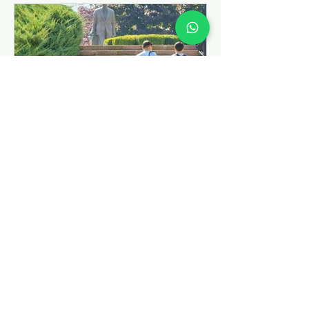
Excellency Obliges. Sophia Academy
Sofya Teknik Üniversitesi
Sofya Teknik Üniversitesi İngilizce,
Fransızca, Almanca programları.
Kabul şartları ve YÖK denkliği. Eğitim
programları ve ücretleri...