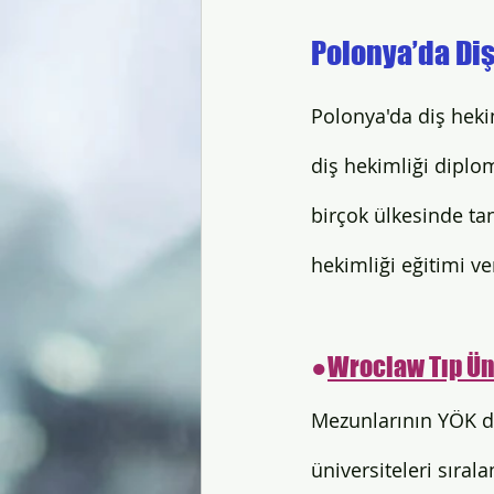
Polonya’da Diş
Polonya'da diş hekim
diş hekimliği diplo
birçok ülkesinde ta
hekimliği eğitimi ver
●
Wroclaw Tıp Ün
Mezunlarının YÖK de
üniversiteleri sırala