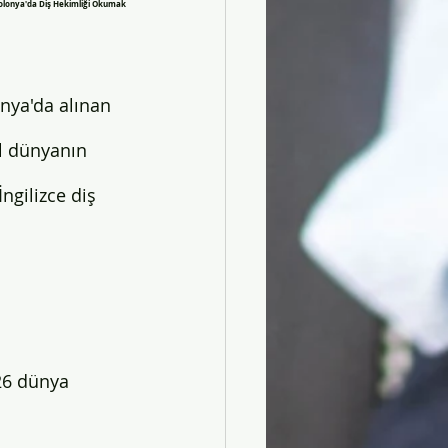
olonya'da Diş Hekimliği Okumak
onya'da alınan 
il dünyanın 
ngilizce diş 
26 dünya 