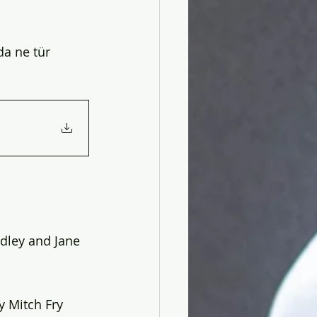
da ne tür 
adley and Jane 
y Mitch Fry 