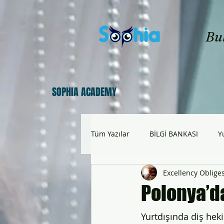
Bu
SOPHIA ACADEMY
Tüm Yazılar
BİLGİ BANKASI
Y
Excellency Oblige
Çekya'da Üniversite
Bulgaris
Polonya’da
Yurtdışı Eğitim Fikriyat
Yurtd
Yurtdışında diş hekim