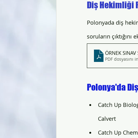
Diş Hekimliği 
Polonyada diş hekiml
soruların çıktığını e
ÖRNEK SINAV
PDF dosyasını i
Polonya'da Diş
Catch Up Biolog
Calvert
Catch Up Chemis