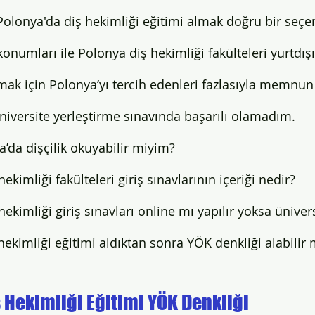
Polonya'da diş hekimliği eğitimi almak doğru bir seçen
rtdışında İnşaat Mühendisliği
Yurtdışında Denizcilik
Sır
onumları ile Polonya diş hekimliği fakülteleri yurtdış
mak için Polonya’yı tercih edenleri fazlasıyla memnun 
üniversite yerleştirme sınavında başarılı olamadım. 
a’da dişçilik okuyabilir miyim? 
ekimliği fakülteleri giriş sınavlarının içeriği nedir? 
ekimliği giriş sınavları online mı yapılır yoksa üniver
hekimliği eğitimi aldıktan sonra YÖK denkliği alabilir
 Hekimliği Eğitimi YÖK Denkliği