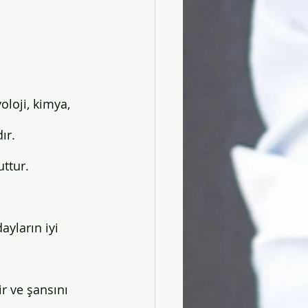
oloji, kimya, 
ır. 
ttur. 
ayların iyi 
ir ve şansını 