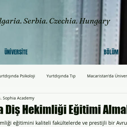
lgaria. Serbia. Czechia. Hungary
ÜNİVERSİTE
BÖLÜM
urtdışında Psikoloji
Yurtdışında Tıp
Macaristan'da Üniver
s. Sophia Academy
tan'da Üniversite
Yurtdışında Eczacılık Eğitimi
Yurtdışınd
 Diş Hekimliği Eğitimi Alma
ışında Mühendislik & Teknoloji
Yurtdışında Diş Hekimliği
liği eğitimini kaliteli fakültelerde ve prestijli bir Av