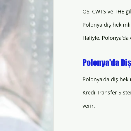
QS, CWTS ve THE gib
Polonya diş hekimliğ
Haliyle, Polonya'da 
Polonya'da Diş
Polonya'da diş heki
Kredi Transfer Siste
verir.