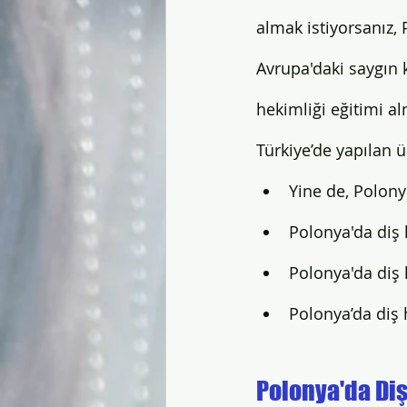
almak istiyorsanız, 
Yurtdışında Diş Hekimliği
Yu
Avrupa'daki saygın k
hekimliği eğitimi al
Türkiye’de yapılan 
Yine de, Polony
Polonya'da diş h
Polonya'da diş h
Polonya’da diş 
Polonya'da Diş