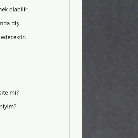
ek olabilir. 
bistan'da Üniversite
ında diş 
edecektir. 
site mi? 
 miyim? 