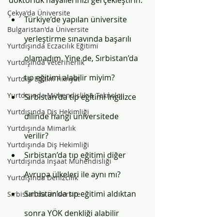
doktorluk hayallerinizi gerçekleştirin.
Çekya'da Üniversite
Türkiye’de yapılan üniversite 
Bulgaristan'da Üniversite
yerleştirme sınavında başarılı 
Yurtdışında Eczacılık Eğitimi
olamadım. Yine de, Sırbistan’da 
Yurtdışında Veterinerlik
tıp eğitimi alabilir miyim? 
Yurtdışı Eğitim Fikriyat
Yurtdışında Mühendislik & Teknoloji
Sırbistan'da tıp eğitimi İngilizce 
Yurtdışında Diş Hekimliği
dilinde hangi üniversitede 
Yurtdışında Mimarlık
verilir? 
Yurtdışında Diş Hekimliği
Sırbistan’da tıp eğitimi diğer 
Yurtdışında İnşaat Mühendisliği
Avrupa ülkeleri ile aynı mı? 
Yurtdışında Denizcilik
Sırbistan’da tıp eğitimi aldıktan 
Sırbistan'da Üniversite
sonra YÖK denkliği alabilir 