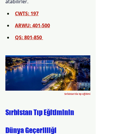
atabilirler.
CWTS: 197
ARWU: 401-500
QS: 801-850 
Sırbistan'da tıp eğitimi
Sırbistan Tıp Eğitiminin 
Dünya Geçerliliği