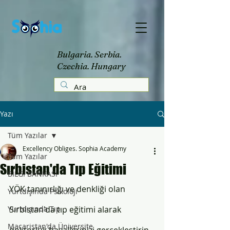
Bulgaria. Serbia.
Czechia. Hungary
Yazı
Tüm Yazılar
Excellency Obliges. Sophia Academy
Tüm Yazılar
Sırbistan'da Tıp Eğitimi
BİLGİ BANKASI
YÖK tanınırlığı ve denkliği olan 
Yurtdışında Psikoloji
Yurtdışında Tıp
Sırbistan'da tıp eğitimi alarak 
Macaristan'da Üniversite