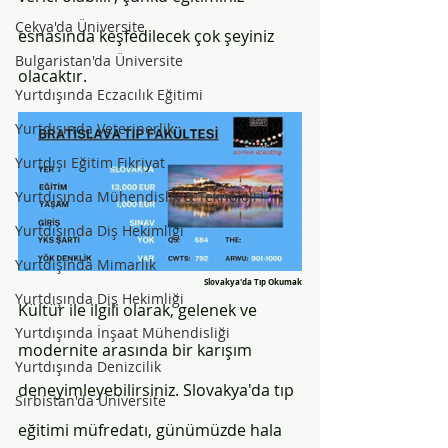
Çekya'da Üniversite
esnasında keşfedilecek çok şeyiniz 
Bulgaristan'da Üniversite
olacaktır. 
Yurtdışında Eczacılık Eğitimi
Yurtdışında Veterinerlik
Yurtdışı Eğitim Fikriyat
Yurtdışında Mühendislik & Teknoloji
Yurtdışında Diş Hekimliği
Yurtdışında Mimarlık
Slovakya'da Tıp Okumak
Yurtdışında Diş Hekimliği
Kültür ile ilgili olarak, gelenek ve 
Yurtdışında İnşaat Mühendisliği
modernite arasında bir karışım 
Yurtdışında Denizcilik
deneyimleyebilirsiniz. Slovakya'da tıp 
Sırbistan'da Üniversite
eğitimi müfredatı, günümüzde hala 