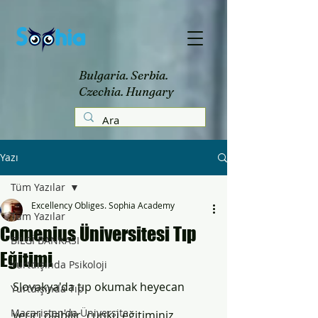
Bulgaria. Serbia.
Czechia. Hungary
Yazı
Tüm Yazılar
Excellency Obliges. Sophia Academy
Tüm Yazılar
Comenius Üniversitesi Tıp
BİLGİ BANKASI
Eğitimi
Yurtdışında Psikoloji
Slovakya'da tıp okumak heyecan 
Yurtdışında Tıp
Macaristan'da Üniversite
verici olabilir, çünkü eğitiminiz 