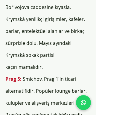
Bořivojova caddesine kıyasla, 
Krymská yenilikçi girişimler, kafeler, 
barlar, entelektüel alanlar ve birkaç 
sürprizle dolu. Mayıs ayındaki 
Krymská sokak partisi 
kaçırılmamalıdır.
Prag 5: 
Smichov, Prag 1'in ticari 
alternatifidir. Popüler lounge barlar, 
kulüpler ve alışveriş merkezleri ile 
Prag'ın ofis sınıfının takıldığı yerdir. 
Koşuşturmacasına rağmen, burada 