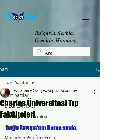
Bulgaria. Serbia.
Czechia. Hungary
Yazı
Tüm Yazılar
Excellency Obliges. Sophia Academy
Tüm Yazılar
Charles Üniversitesi Tıp
BİLGİ BANKASI
Fakülteleri
Yurtdışında Psikoloji
Yurtdışında Tıp
Doğu Avrupa’nın Roma’sında, 
Macaristan'da Üniversite