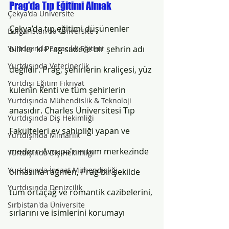
Prag’da Tıp Eğitimi Almak
Çekya'da Üniversite
Çekya’da tıp eğitimi düşünenler 
Bulgaristan'da Üniversite
Yurtdışında Eczacılık Eğitimi
bilirler ki Prag sadece bir şehrin adı 
Yurtdışında Veterinerlik
değildir. Prag, şehirlerin kraliçesi, yüz 
Yurtdışı Eğitim Fikriyat
kulenin kenti ve tüm şehirlerin 
Yurtdışında Mühendislik & Teknoloji
anasıdır. Charles Üniversitesi Tıp 
Yurtdışında Diş Hekimliği
Fakülteleri ev sahipliği yapan ve 
Yurtdışında Mimarlık
modern Avrupa'nın tam merkezinde 
Yurtdışında Diş Hekimliği
Yurtdışında İnşaat Mühendisliği
olmasına rağmen, Prag bir şekilde 
Yurtdışında Denizcilik
tüm ortaçağ ve romantik cazibelerini, 
Sırbistan'da Üniversite
sırlarını ve isimlerini korumayı 