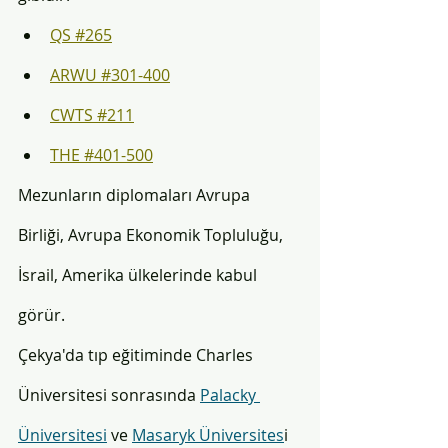
QS #265
ARWU #301-400
CWTS #211
THE #401-500
Mezunların diplomaları Avrupa 
Birliği, Avrupa Ekonomik Topluluğu, 
İsrail, Amerika ülkelerinde kabul 
görür.
Çekya'da tıp eğitiminde Charles 
Üniversitesi sonrasında 
Palacky 
Üniversitesi
 ve 
Masaryk Üniversites
i 