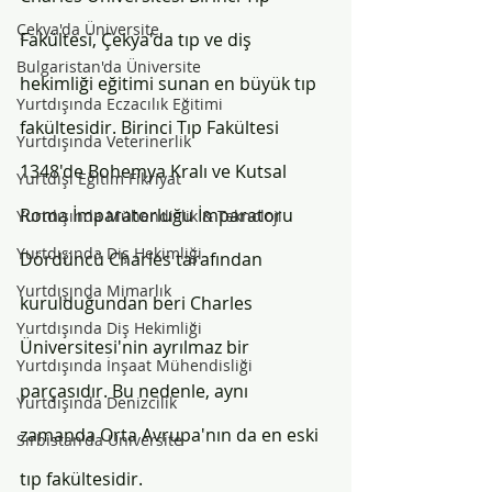
Çekya'da Üniversite
Fakültesi, Çekya'da tıp ve diş 
Bulgaristan'da Üniversite
hekimliği eğitimi sunan en büyük tıp 
Yurtdışında Eczacılık Eğitimi
fakültesidir. Birinci Tıp Fakültesi 
Yurtdışında Veterinerlik
1348'de Bohemya Kralı ve Kutsal 
Yurtdışı Eğitim Fikriyat
Roma İmparatorluğu İmparatoru 
Yurtdışında Mühendislik & Teknoloji
Yurtdışında Diş Hekimliği
Dördüncü Charles tarafından 
Yurtdışında Mimarlık
kurulduğundan beri Charles 
Yurtdışında Diş Hekimliği
Üniversitesi'nin ayrılmaz bir 
Yurtdışında İnşaat Mühendisliği
parçasıdır. Bu nedenle, aynı 
Yurtdışında Denizcilik
zamanda Orta Avrupa'nın da en eski 
Sırbistan'da Üniversite
tıp fakültesidir.