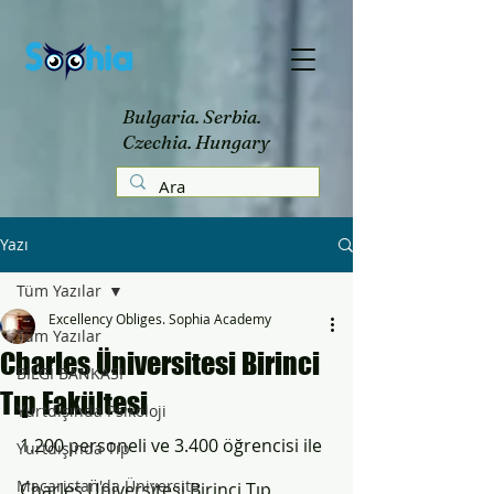
Bulgaria. Serbia.
Czechia. Hungary
Yazı
Tüm Yazılar
Excellency Obliges. Sophia Academy
Tüm Yazılar
Charles Üniversitesi Birinci
BİLGİ BANKASI
Tıp Fakültesi
Yurtdışında Psikoloji
1.200 personeli ve 3.400 öğrencisi ile 
Yurtdışında Tıp
Macaristan'da Üniversite
Charles Üniversitesi Birinci Tıp 