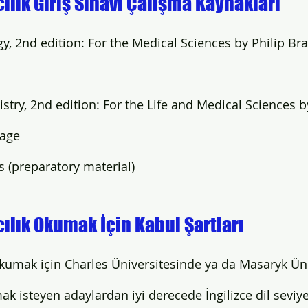
ılık Giriş Sınavı Çalışma Kaynakları
y, 2nd edition: For the Medical Sciences by Philip Br
try, 2nd edition: For the Life and Medical Sciences b
Page
s (preparatory material) 
ılık Okumak İçin 
Kabul Şartları 
okumak için Charles Üniversitesinde ya da Masaryk Ün
mak isteyen adaylardan iyi derecede İngilizce dil seviy