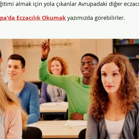
ğitimi almak için yola çıkanlar Avrupadaki diğer eczacı
pa'da Eczacılık Okumak
 yazımızda görebilirler.