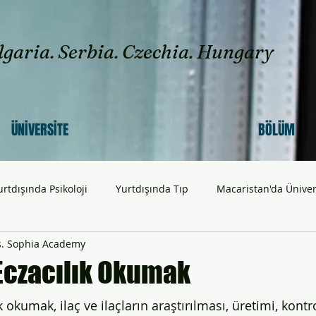
lgaria. Serbia. Czechia. Hungary
ÜNİVERSİTE
BÖLÜM
urtdışında Psikoloji
Yurtdışında Tıp
Macaristan'da Üniver
s. Sophia Academy
tan'da Üniversite
Yurtdışında Eczacılık Eğitimi
Yurtdışınd
Eczacılık Okumak
ışında Mühendislik & Teknoloji
Yurtdışında Diş Hekimliği
 okumak, ilaç ve ilaçların araştırılması, üretimi, kontro