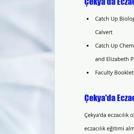
Çekya'da Eczac
Catch Up Biolog
Calvert
Catch Up Chemis
and Elizabeth 
Faculty Booklet
Çekya'da Eczac
Çekya'da eczacılık 
eczacılık eğitimi al