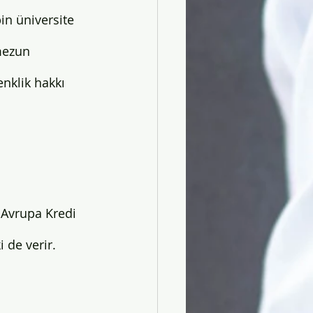
in üniversite 
mezun 
nklik hakkı 
 Avrupa Kredi 
 de verir.