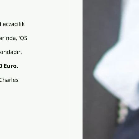
 eczacılık 
larınd
a, 'QS 
sındadır.
0 Euro. 
Charles 