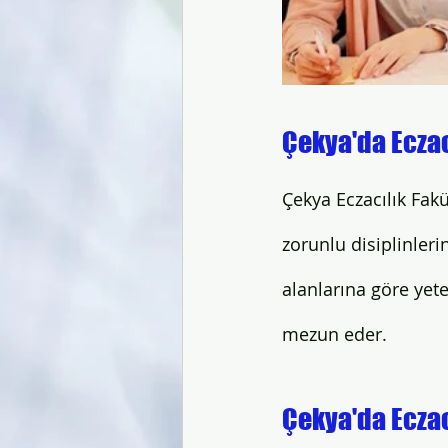
Çekya'da Ecza
Çekya Eczacılık Fakü
zorunlu disiplinleri
alanlarına göre yet
mezun eder. 
Çekya'da Eczac