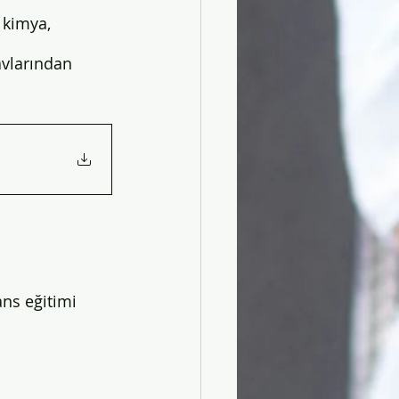
 kimya, 
navlarından 
ans eğitimi 