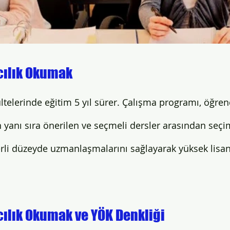
cılık Okumak
ltelerinde eğitim 5 yıl sürer. Çalışma programı, öğrenc
n yanı sıra önerilen ve seçmeli dersler arasından seçim
erli düzeyde uzmanlaşmalarını sağlayarak yüksek lisans
ılık Okumak ve YÖK Denkliği 