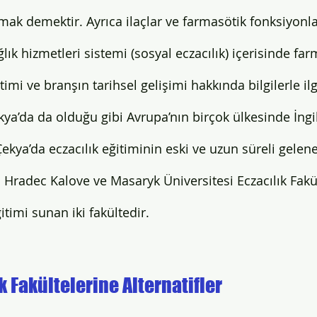
ak demektir. Ayrıca ilaçlar ve farmasötik fonksiyonla
rtdışında İnşaat Mühendisliği
Yurtdışında Denizcilik
Sır
lık hizmetleri sistemi (sosyal eczacılık) içerisinde far
imi ve branşın tarihsel gelişimi hakkında bilgilerle il
ekya’da da olduğu gibi Avrupa’nın birçok ülkesinde İngil
ekya’da eczacılık eğitiminin eski ve uzun süreli gelen
i Hradec Kalove ve Masaryk Üniversitesi Eczacılık Fakü
ğitimi sunan iki fakültedir. 
k Fakültelerine Alternatifler