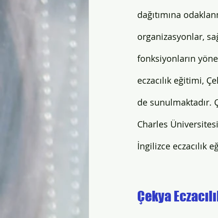
dağıtımına odaklanm
Yurtdışında Diş Hekimliği
Yu
organizasyonlar, sağ
fonksiyonların yönet
eczacılık eğitimi, Ç
de sunulmaktadır. Ç
Charles Üniversites
İngilizce eczacılık e
Çekya Eczacılı