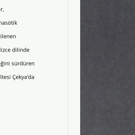
r, 
bistan'da Üniversite
masötik 
gilenen 
izce dilinde 
eğini sürdüren 
ltesi Çekya'da 