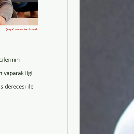
Çekya'da eczacılık okumak
ilerinin 
 yaparak ilgi 
 derecesi ile 