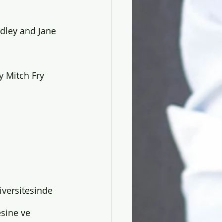
adley and Jane 
y Mitch Fry 
iversitesinde 
esine ve 