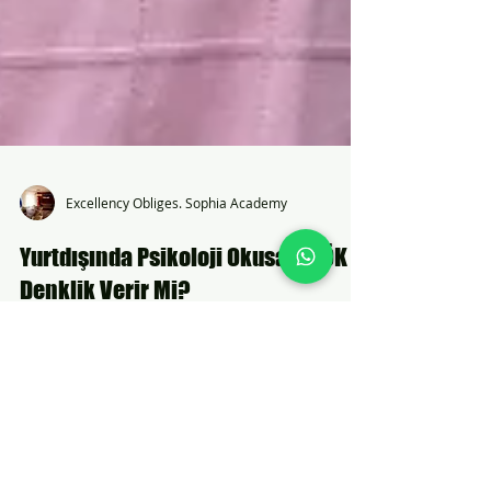
Excellency Obliges. Sophia Academy
Yurtdışında Psikoloji Okusam YÖK
Denklik Verir Mi?
Yurtdışında psikoloji eğitimi alıp mesleklerini
Türkiye'de icra edeceklerin merak ettiği
konulardan biri de YÖK denkliğidir.