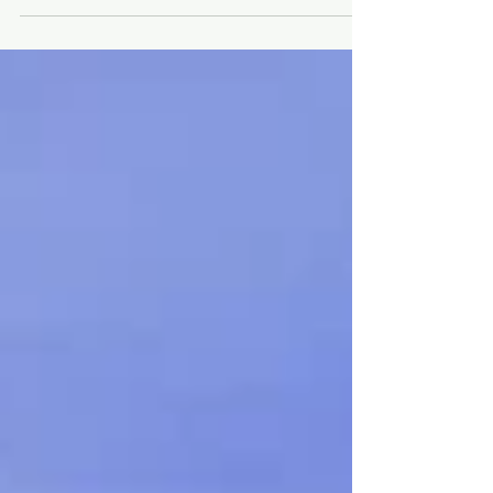
Denizcilik Akademisi kabulde YKS puanı
istemez. Akademi adayın İngilizce dil seviyesi,
lise diploma notu, lise matematik notu ve
İngilizce dil seviyesine göre kabul verir ve
herhangi bir sınav uygulamaz. Yıllık eğitim
ücreti 3,850 EUR olan Varna Denizcilik
Akademisi öğrencileri Mavi Diploma ile mezun
eder.