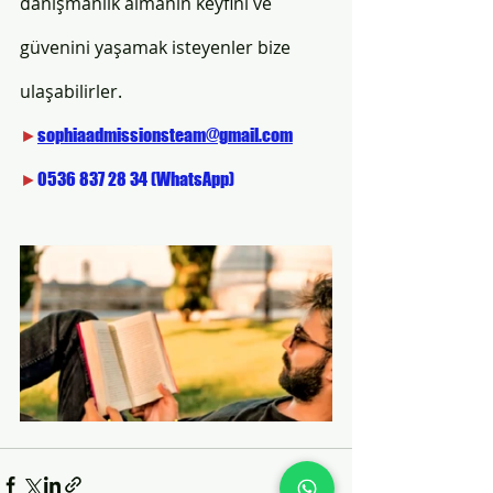
danışmanlık almanın keyfini ve 
güvenini yaşamak isteyenler bize 
ulaşabilirler.
►
sophiaadmissionsteam@gmail.com
►
0536 837 28 34 (WhatsApp)