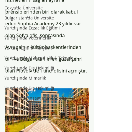
hizmetlerini sağlamayı ana 
Çekya'da Üniversite
prensiplerinden biri olarak kabul 
Bulgaristan'da Üniversite
eden Sophia Academy 23 yıldır var 
Yurtdışında Eczacılık Eğitimi
olan Sofya ofisi sonrasında 
Yurtdışında Veterinerlik
Avrupa'nın kültür başkentlerinden 
Yurtdışı Eğitim Fikriyat
Yurtdışında Mühendislik & Teknoloji
biri ve Bulgaristan'ın en güzel şehri 
Yurtdışında Diş Hekimliği
olan Plovdiv'de  ikinci ofisini açmıştır. 
Yurtdışında Mimarlık
Yurtdışında Diş Hekimliği
Yurtdışında İnşaat Mühendisliği
Yurtdışında Denizcilik
Sırbistan'da Üniversite