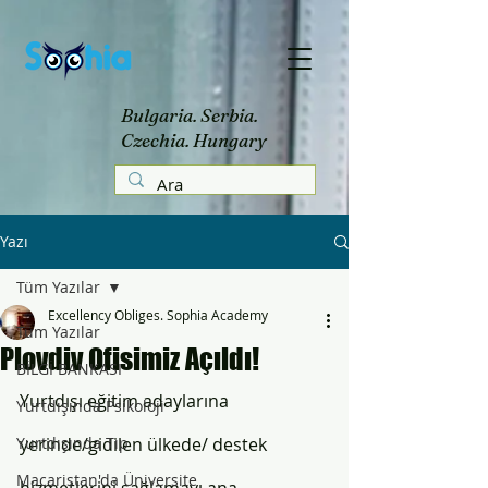
Bulgaria. Serbia.
Czechia. Hungary
Yazı
Tüm Yazılar
Excellency Obliges. Sophia Academy
Tüm Yazılar
Plovdiv Ofisimiz Açıldı!
BİLGİ BANKASI
Yurtdışı eğitim adaylarına 
Yurtdışında Psikoloji
Yurtdışında Tıp
yerinde/gidilen ülkede/ destek 
Macaristan'da Üniversite