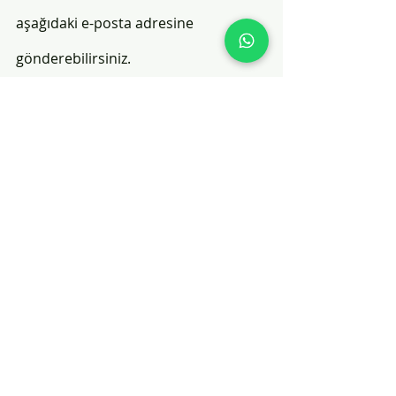
aşağıdaki e-posta adresine 
gönderebilirsiniz.
sophiaadmissionsteam@gmail.co
m
https://www.youtube.com/watch?v=uywC-
rC8sU0
✅STUDY SMART. 🕺LIVE WISE.