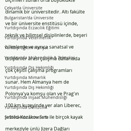
biçimleri sunan orta büyüklükte 
Çekya'da Üniversite
dinamik bir üniversitedir. Altı fakülte 
Bulgaristan'da Üniversite
ve bir üniversite enstitüsü içinde, 
Yurtdışında Eczacılık Eğitimi
teknik ve bilimsel disiplinlerde, beşeri 
Yurtdışında Veterinerlik
bilimlerde ve ayrıca sanatsal ve 
Yurtdışı Eğitim Fikriyat
Yurtdışında Mühendislik & Teknoloji
disiplinler arası çalışma dallarında 
Yurtdışında Diş Hekimliği
çok çeşitli çalışma programları 
Yurtdışında Mimarlık
sunar. Hem Almanya hem de 
Yurtdışında Diş Hekimliği
Polonya'ya komşu olan ve Prag'ın 
Yurtdışında İnşaat Mühendisliği
100 km kuzeyinde yer alan Liberec, 
Yurtdışında Denizcilik
Ještěd-Kozákov Sırtı ile birçok kayak 
Sırbistan'da Üniversite
merkeziyle ünlü Jizera Dağları 