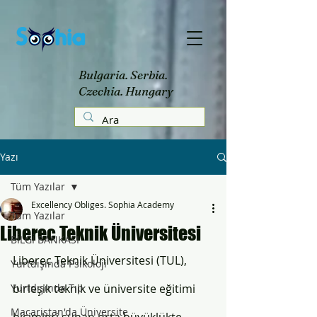
Bulgaria. Serbia.
Czechia. Hungary
Yazı
Tüm Yazılar
Excellency Obliges. Sophia Academy
Tüm Yazılar
Liberec Teknik Üniversitesi
BİLGİ BANKASI
Liberec Teknik Üniversitesi (TUL), 
Yurtdışında Psikoloji
Yurtdışında Tıp
birleşik teknik ve üniversite eğitimi 
Macaristan'da Üniversite