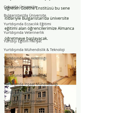
Çekya'da Üniversite
öğreten Goethe Enstitüsü bu sene 
Bulgaristan'da Üniversite
itibariyle Bulgaristan’da üniversite 
Yurtdışında Eczacılık Eğitimi
eğitimi alan öğrencilerimize Almanca 
Yurtdışında Veterinerlik
öğretmeye başlayacak. 
Yurtdışı Eğitim Fikriyat
Yurtdışında Mühendislik & Teknoloji
Yurtdışında Diş Hekimliği
Yurtdışında Mimarlık
Yurtdışında Diş Hekimliği
Yurtdışında İnşaat Mühendisliği
Yurtdışında Denizcilik
Sırbistan'da Üniversite