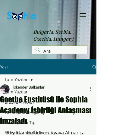
Bulgaria. Serbia.
Czechia. Hungary
Yazı
Tüm Yazılar
İskender Balkanlar
Tüm Yazılar
Goethe Enstitüsü ile Sophia
BİLGİ BANKASI
Academy İşbirliği Anlaşması
Yurtdışında Psikoloji
İmzaladı
Yurtdışında Tıp
60 yıldan fazladır dünyaya Almanca 
Macaristan'da Üniversite