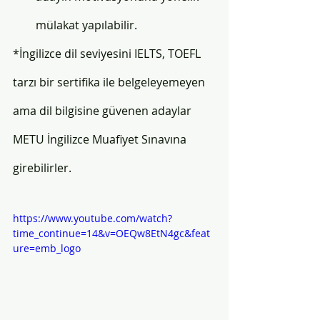
mülakat yapılabilir. 
*İngilizce dil seviyesini IELTS, TOEFL 
tarzı bir sertifika ile belgeleyemeyen 
ama dil bilgisine güvenen adaylar 
METU İngilizce Muafiyet Sınavına 
girebilirler.
https://www.youtube.com/watch?
time_continue=14&v=OEQw8EtN4gc&feat
ure=emb_logo