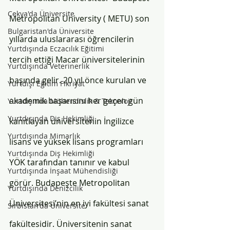
Çekya'da Üniversite
Metropolitan University ( METU) son 
Bulgaristan'da Üniversite
yıllarda uluslararası öğrencilerin 
Yurtdışında Eczacılık Eğitimi
tercih ettiği Macar üniversitelerinin 
Yurtdışında Veterinerlik
başında gelir. 20 yıl önce kurulan ve 
Yurtdışı Eğitim Fikriyat
akademik başarısını her geçen gün 
Yurtdışında Mühendislik & Teknoloji
Yurtdışında Diş Hekimliği
kanıtlayan üniversitenin İngilizce 
Yurtdışında Mimarlık
lisans ve yüksek lisans programları 
Yurtdışında Diş Hekimliği
YÖK tarafından tanınır ve kabul 
Yurtdışında İnşaat Mühendisliği
görür. Budapeşte Metropolitan 
Yurtdışında Denizcilik
Üniversitesi’nin en iyi fakültesi sanat 
Sırbistan'da Üniversite
fakültesidir. Üniversitenin sanat 