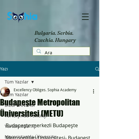
Bulgaria. Serbia.
Czechia. Hungary
Yazı
Tüm Yazılar
Excellency Obliges. Sophia Academy
Tüm Yazılar
Budapeşte Metropolitan
BİLGİ BANKASI
Üniversitesi (METU)
Yurtdışında Psikoloji
Budapeşte merkezli Budapeşte 
Yurtdışında Tıp
Macaristan'da Üniversite
Metropolitan Üniversitesi- Budapest 