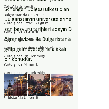
Çekya'da Üniversite
Schengen Bölgesi ülkesi olan 
Bulgaristan'da Üniversite
Bulgaristan'ın üniversitelerine 
Yurtdışında Eczacılık Eğitimi
son başvuru tarihleri adayın D 
Yurtdışında Veterinerlik
öğrenci vizesi ile Bulgaristan’a 
Yurtdışı Eğitim Fikriyat
Yurtdışında Mühendislik & Teknoloji
gelip gelmeyeceği ile alakalı 
Yurtdışında Diş Hekimliği
bir konudur. 
Yurtdışında Mimarlık
Yurtdışında Diş Hekimliği
Yurtdışında İnşaat Mühendisliği
Yurtdışında Denizcilik
Sırbistan'da Üniversite