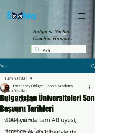
Bulgaria. Serbia.
Czechia. Hungary
Yazı
Tüm Yazılar
Excellency Obliges. Sophia Academy
Tüm Yazılar
Bulgaristan Üniversiteleri Son
BİLGİ BANKASI
Başvuru Tarihleri
Yurtdışında Psikoloji
2004 yılında tam AB üyesi, 
Yurtdışında Tıp
Macaristan'da Üniversite
2025 Ocak ayı itibariyle de 