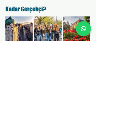
Kadar Gerçekçi? 
✅
STUDY SMART. 
🕺
LIVE WISE.
❤️
Sofya Teknik Üniversitesi
AUBG
Sofya Üniversitesi Kliment Ohridski