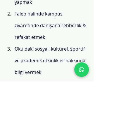
yapmak
Talep halinde kampüs 
ziyaretinde danışana rehberlik & 
refakat etmek 
Okuldaki sosyal, kültürel, sportif 
ve akademik etkinlikler hakkında 
bilgi vermek
Konaklama seçenekleri hakkında 
bilgilendirme yapmak 
İngilizce STS & Üniversite 
Yatkınlık Testini organize etmek 
Başvuru evraklarını teslim almak 