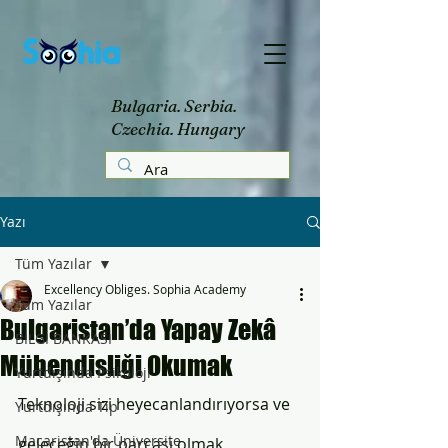
Bulgaria. Serbia.
Czechia. Hungary
Yazı
Tüm Yazılar
Excellency Obliges. Sophia Academy
Tüm Yazılar
Bulgaristan’da Yapay Zekâ
BİLGİ BANKASI
Mühendisliği Okumak
Yurtdışında Psikoloji
Teknoloji sizi heyecanlandırıyorsa ve 
Yurtdışında Tıp
Macaristan'da Üniversite
geleceğin bir parçası olmak 