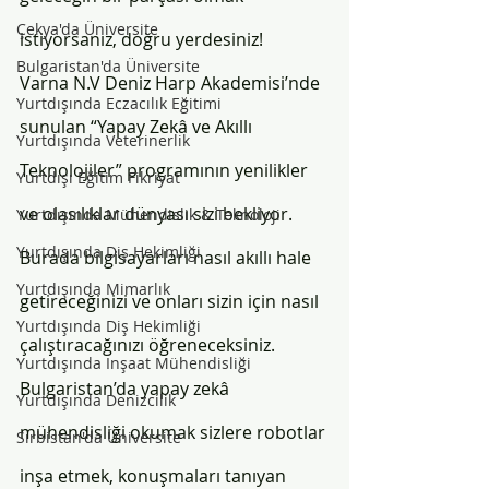
Çekya'da Üniversite
istiyorsanız, doğru yerdesiniz!
Bulgaristan'da Üniversite
Varna N.V Deniz Harp Akademisi’nde 
Yurtdışında Eczacılık Eğitimi
sunulan “Yapay Zekâ ve Akıllı 
Yurtdışında Veterinerlik
Teknolojiler” programının yenilikler 
Yurtdışı Eğitim Fikriyat
ve olasılıklar dünyası sizi bekliyor.
Yurtdışında Mühendislik & Teknoloji
Yurtdışında Diş Hekimliği
Burada bilgisayarları nasıl akıllı hale 
Yurtdışında Mimarlık
getireceğinizi ve onları sizin için nasıl 
Yurtdışında Diş Hekimliği
çalıştıracağınızı öğreneceksiniz. 
Yurtdışında İnşaat Mühendisliği
Bulgaristan’da yapay zekâ 
Yurtdışında Denizcilik
mühendisliği okumak sizlere robotlar 
Sırbistan'da Üniversite
inşa etmek, konuşmaları tanıyan 