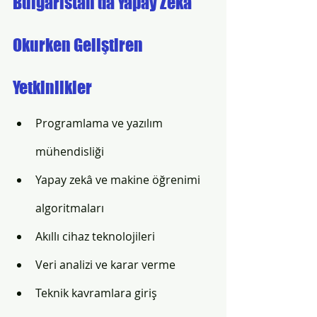
Bulgaristan’da Yapay Zekâ 
Okurken Geliştiren 
Yetkinlikler
Programlama ve yazılım 
mühendisliği
Yapay zekâ ve makine öğrenimi 
algoritmaları
Akıllı cihaz teknolojileri
Veri analizi ve karar verme
Teknik kavramlara giriş